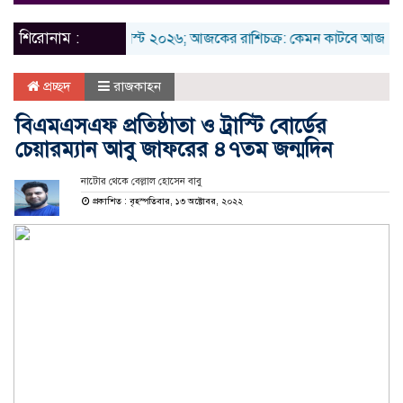
naviga
শিরোনাম :
রবিবার ৯ আগস্ট ২০২৬; আজকের রাশিচক্র: কেমন কাটবে আজকের দিনটি
প্রচ্ছদ
রাজকাহন
বিএমএসএফ প্রতিষ্ঠাতা ও ট্রাস্টি বোর্ডের
চেয়ারম্যান আবু জাফরের ৪৭তম জন্মদিন
নাটোর থেকে বেল্লাল হোসেন বাবু
প্রকাশিত : বৃহস্পতিবার, ১৩ অক্টোবর, ২০২২