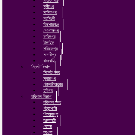
নারায়ণগঞ্জ
মুন্সীগঞ্জ
মানিকগঞ্জ
নরসিংদী
কিশোরগঞ্জ
গোপালগঞ্জ
ফরিদপুর
টাঙ্গাইল
শরিয়তপুর
মাদারীপুর
রাজবাড়ি
সিলেট বিভাগ
সিলেট সদর
সুনামগঞ্জ
মৌলভীবাজার
হবিগঞ্জ
বরিশাল বিভাগ
বরিশাল সদর
পটুয়াখালী
পিরোজপুর
ঝালকাঠী
ভোলা
বরগুনা