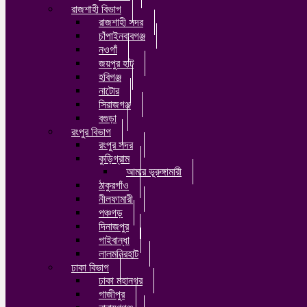
রাজশাহী বিভাগ
রাজশাহী সদর
চাঁপাইনবাবগঞ্জ
নওগাঁ
জয়পুর হাট
হবিগঞ্জ
নাটোর
সিরাজগঞ্জ
বগুড়া
রংপুর বিভাগ
রংপুর সদর
কুড়িগ্রাম
আমার ভূরুঙ্গামারী
ঠাকুরগাঁও
নীলফামারী
পঞ্চগড়
দিনাজপুর
গাইবান্ধা
লালমনিরহাট
ঢাকা বিভাগ
ঢাকা মহানগর
গাজীপুর