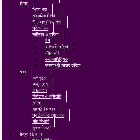
শিক্ষা
শিক্ষা খবর
মাধ্যমিক শিক্ষা
উচ্চ মাধ্যমিক শিক্ষা
পরীক্ষা রুম
সাহিত‍্য ও কবিতা
গল্প
কালজয়ী কবিতা
নবীন কবি
কথা সাহিত‍্যিক
কামতাপুরী ভাষার কবিতা
খবর
অপমৃত‍্যু
অন্য দেশ
রাজকাহন
নির্যাতন ও শ্লীহানি
মাদক
সাংগঠনিক খবর
প্রতিবাদ ও আন্দোলন
পাঁচ মিশালী
মুক্ত চিন্তা
চিত্ত বিনোদন
ভ্রমণ বিলাস