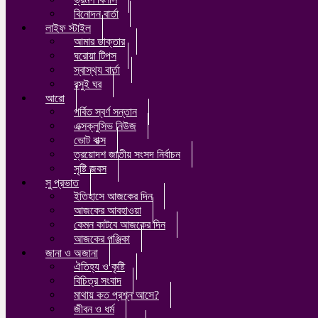
বিনোদন বার্তা
লাইফ স্টাইল
আমার ডাক্তার
ঘরোয়া টিপস
স্বাস্থ‍্য বার্তা
রসুই ঘর
আরো
গর্বিত স্বর্ণ সন্তান
এক্সক্লুসিভ নিউজ
ভোট বাক্স
ত্রয়োদশ জাতীয় সংসদ নির্বাচন
সৃষ্টি জবস
সু প্রভাত
ইতিহাসে আজকের দিন
আজকের আবহাওয়া
কেমন কাটবে আজকের দিন
আজকের পঞ্জিকা
জানা ও অজানা
ঐতিহ্য ও কৃষ্টি
বিচিত্র সংবাদ
মাথায় কত প্রশ্ন আসে?
জীবন ও ধর্ম