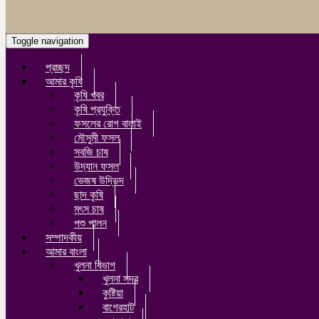
Toggle navigation
প্রচ্ছদ
আমার কৃষি
কৃষি খবর
কৃষি প্রযুক্তি
ফসলের রোগ বালাই
মৌসুমী ফসল
সবজি চাষ
উদ্যান ফসল
ভেজষ উদ্ভিদ
ছাদ কৃষি
মৎস চাষ
পশু পালন
সম্পাদকীয়
আমার বাংলা
খুলনা বিভাগ
খুলনা সদর
কুষ্টিয়া
বাগেরহাট