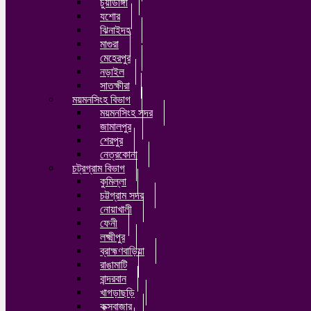
চুয়াডাঙ্গা
যশোর
ঝিনাইদহ
মাগুরা
মেহেরপুর
নড়াইল
সাতক্ষীরা
ময়মনসিংহ বিভাগ
ময়মনসিংহ সদর
জামালপুর
শেরপুর
নেত্রকোনা
চট্রগ্রাম বিভাগ
কুমিল্লা
চট্টগ্রাম সদর
নোয়াখালী
ফেনী
লক্ষ্মীপুর
ব্রাহ্মণবাড়িয়া
রাঙামাটি
বান্দরবান
খাগড়াছড়ি
কক্সবাজার