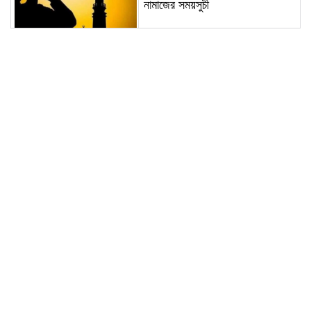
নামাজের সময়সুচী
শুভ সকাল; আজ রবিবার ৯ আগষ্ট:
আজকের পূর্ণাঙ্গ পঞ্জিকা
আন্তর্জাতিক আদিবাসী দিবস ২০২৬:
বৈচিত্র্যে সমৃদ্ধ বাংলাদেশে মর্যাদা ও
অধিকার চাই
কাউনিয়া রেলবাজার পরিবহন সমিতির
নির্বাচন সভাপতি ফিরোজ, সম্পাদক
সিরাজুল