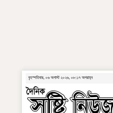
বৃহস্পতিবার, ০৬ অগাস্ট ২০২৬, ০৮:১৭ অপরাহ্ন