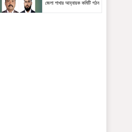
জেলা শাখার আহ্বায়ক কমিটি গঠন
কাউনিয়ায় জুলাই গণঅভ্যুত্থানের
দ্বিতীয় বার্ষিকীতে ১১ দলীয় ঐক্য
জোটের গণমিছিল ও সমাবেশ
আজ বৃহস্পতিবার ৬ আগস্ট
২০২৬: আজকের রাশিফল
আজ বৃহস্পতিবার ৬ আগস্ট
২০২৬: আজকের আবহাওয়ার
পুর্বাভাস