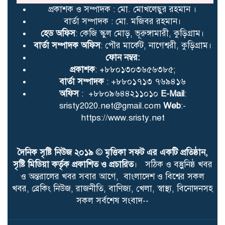
প্রকাশক ও সম্পাদক : মো. মোখলেছুর রহমান ।
বার্তা সম্পাদক : মো. মজিবর রহমান।
হেড অফিস
: কেজি স্কুল মোড়, ভূরুঙ্গামারী, কুড়িগ্রাম।
বার্তা সম্পাদক অফিস
: পৌর মার্কেট, নাগেশ্বরী, কুড়িগ্রাম।
ফোন নম্বর:
প্রকাশক
: +৮৮০১৩০৩৬৫৬৩৮৫;
বার্তা সম্পাদক
: +৮৮০১৭১৩ ৭৬৯৪১৬
অফিস
: +৮৮০৯৬৪৪২১১০১০
E-Mail
:
sristy2020.net@gmail.com
Web
:-
https://www.sristy.net
দৈনিক সৃষ্টি নিউজ ২০১৯
©
মৃত্তিকা সফট এর একটি প্রতিষ্ঠান,
সৃষ্টি মিডিয়া কর্তৃক প্রকাশিত ও প্রচারিত
। সঠিক ও বস্তুুনিষ্ঠ খবর
ও অন্তরালের খবর সবার আগে, বাংলাদেশ ও বিশ্বের সকল
খবর, ব্রেকিং নিউজ, রাজনীতি, বাণিজ্য, খেলা, স্বাস্থ্য, বিনোদনসহ
সকল সর্বশেষ সংবাদ--