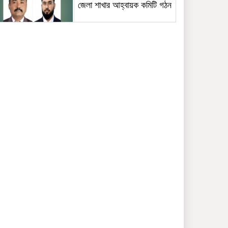
জেলা শাখার আহ্বায়ক কমিটি গঠন
কাউনিয়ায় জুলাই গণঅভ্যুত্থানের
দ্বিতীয় বার্ষিকীতে ১১ দলীয় ঐক্য
জোটের গণমিছিল ও সমাবেশ
আজ বৃহস্পতিবার ৬ আগস্ট
২০২৬: আজকের রাশিফল