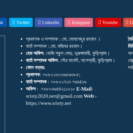
ok
Twitter
Linkedin
Instagram
Youtube
Go
প্রকাশক ও সম্পাদক : মো. মোখলেছুর রহমান ।
দৈ
বার্তা সম্পাদক : মো. মজিবর রহমান।
মিড
হেড অফিস
: কেজি স্কুল মোড়, ভূরুঙ্গামারী, কুড়িগ্রাম।
অন
বার্তা সম্পাদক অফিস
: পৌর মার্কেট, নাগেশ্বরী, কুড়িগ্রাম।
ব্র
ফোন নম্বর:
সর
প্রকাশক
: +৮৮০১৩০৩৬৫৬৩৮৫;
বার্তা সম্পাদক
: +৮৮০১৭১৩ ৭৬৯৪১৬
অফিস
: +৮৮০৯৬৪৪২১১০১০
E-Mail
:
sristy2020.net@gmail.com
Web
:-
https://www.sristy.net