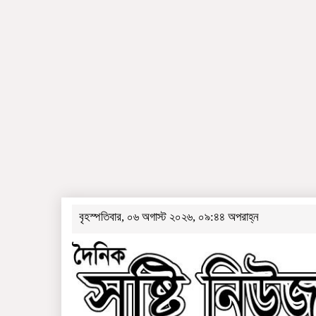
বৃহস্পতিবার, ০৬ অগাস্ট ২০২৬, ০৯:৪৪ অপরাহ্ন