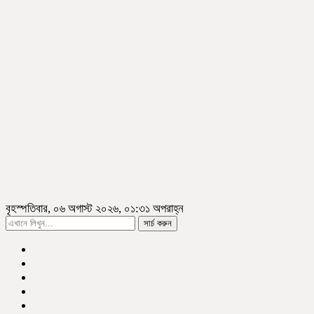
বৃহস্পতিবার, ০৬ অগাস্ট ২০২৬, ০১:৩১ অপরাহ্ন
সার্চ করুন