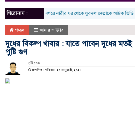
naviga
শিরোনাম :
শ্যামনগরে নারীর ঘর থেকে যুবদল নেতাকে আটক ভিডিও ভাইরাল
প্রচ্ছদ
আমার ডাক্তার
দুধের বিকল্প খাবার : যাতে পাবেন দুধের মতই
পুষ্টি গুণ
সৃষ্টি ডেস্ক
প্রকাশিত : শনিবার, ২০ জানুয়ারী, ২০২৪