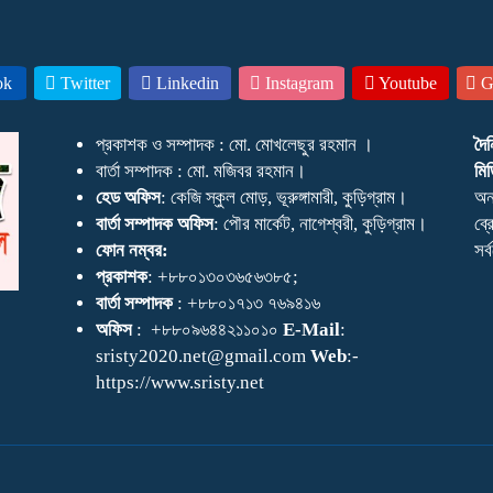
ok
Twitter
Linkedin
Instagram
Youtube
Go
প্রকাশক ও সম্পাদক : মো. মোখলেছুর রহমান ।
দৈ
বার্তা সম্পাদক : মো. মজিবর রহমান।
মিড
হেড অফিস
: কেজি স্কুল মোড়, ভূরুঙ্গামারী, কুড়িগ্রাম।
অন
বার্তা সম্পাদক অফিস
: পৌর মার্কেট, নাগেশ্বরী, কুড়িগ্রাম।
ব্র
ফোন নম্বর:
সর
প্রকাশক
: +৮৮০১৩০৩৬৫৬৩৮৫;
বার্তা সম্পাদক
: +৮৮০১৭১৩ ৭৬৯৪১৬
অফিস
: +৮৮০৯৬৪৪২১১০১০
E-Mail
:
sristy2020.net@gmail.com
Web
:-
https://www.sristy.net