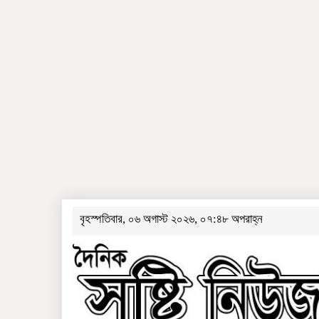
বৃহস্পতিবার, ০৬ অগাস্ট ২০২৬, ০৭:৪৮ অপরাহ্ন