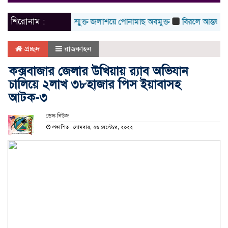
naviga
শিরোনাম :
চলনবিলের উন্মুক্ত জলাশয়ে পোনামাছ অবমুক্ত
বিরলে আন্তর্জাতিক 
প্রচ্ছদ
রাজকাহন
কক্সবাজার জেলার উখিয়ায় র‍্যাব অভিযান
চালিয়ে ২লাখ ৩৮হাজার পিস ইয়াবাসহ
আটক-৩
ডেস্ক নিউজ
প্রকাশিত : সোমবার, ২৬ সেপ্টেম্বর, ২০২২