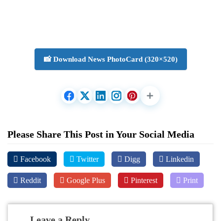
📸 Download News PhotoCard (320×520)
Please Share This Post in Your Social Media
Facebook
Twitter
Digg
Linkedin
Reddit
Google Plus
Pinterest
Print
Leave a Reply