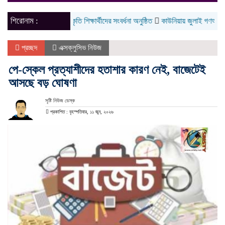
naviga
শিরোনাম :
নাগেশ্বরীতে কৃতি শিক্ষার্থীদের সংবর্ধনা অনুষ্ঠিত
কাউনিয়ায় জুলাই গণঅভ্যুত্থান দ
প্রচ্ছদ
এক্সক্লুসিভ নিউজ
পে-স্কেল প্রত্যাশীদের হতাশার কারণ নেই, বাজেটেই
আসছে বড় ঘোষণা
সৃষ্টি নিউজ ডেস্ক
প্রকাশিত : বৃহস্পতিবার, ১১ জুন, ২০২৬