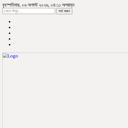
বৃহস্পতিবার, ০৬ অগাস্ট ২০২৬, ০৪:১১ অপরাহ্ন
সার্চ করুন