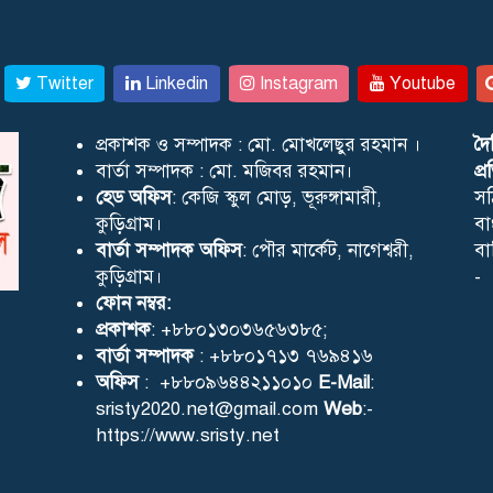
Twitter
Linkedin
Instagram
Youtube
প্রকাশক ও সম্পাদক : মো. মোখলেছুর রহমান ।
দৈ
বার্তা সম্পাদক : মো. মজিবর রহমান।
প্
হেড অফিস
: কেজি স্কুল মোড়, ভূরুঙ্গামারী,
সঠ
কুড়িগ্রাম।
বা
বার্তা সম্পাদক অফিস
: পৌর মার্কেট, নাগেশ্বরী,
বা
কুড়িগ্রাম।
-
ফোন নম্বর:
প্রকাশক
: +৮৮০১৩০৩৬৫৬৩৮৫;
বার্তা সম্পাদক
: +৮৮০১৭১৩ ৭৬৯৪১৬
অফিস
: +৮৮০৯৬৪৪২১১০১০
E-Mail
:
sristy2020.net@gmail.com
Web
:-
https://www.sristy.net