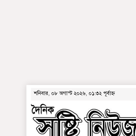
শনিবার, ০৮ অগাস্ট ২০২৬, ০১:৩২ পূর্বাহ্ন