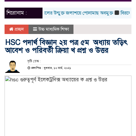
naviga
শিরোনাম :
চলনবিলের উন্মুক্ত জলাশয়ে পোনামাছ অবমুক্ত
বিরলে আন্তর্জ
প্রচ্ছদ
উচ্চ মাধ্যমিক শিক্ষা
HSC পদার্থ বিজ্ঞান ২য় পত্র ৫ম অধ্যায় তড়িৎ
আবেশ ও পরিবর্তী ক্রিয়া খ প্রশ্ন ও উত্তর
সৃষ্টি ডেস্ক :
প্রকাশিত : বুধবার, ১০ মার্চ, ২০২১