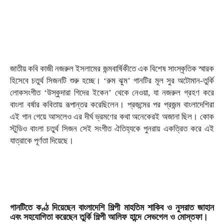
জাতীয় কবি কাজী নজরুল ইসলামের জন্মবার্ষিকীতে এক বিশেষ সাংস্কৃতিক স্মারক
হিসেবে চতুর্থ সিজনটি শুরু হচ্ছে। ‘রুম ঝুম’ গানটির মূল সুর অটোমান-তুর্কি
লোকসংগীত ‘উস্কুদারা গিদের ইকেন’ থেকে নেওয়া, যা নজরুল গ্রহণ করে
বাংলা বর্ষার কবিতায় রূপান্তর করেছিলেন। প্রজন্মের পর প্রজন্ম বাংলাদেশিরা
এই গান গেয়ে আসলেও এর দীর্ঘ ভ্রমণের কথা অনেকেরই অজানা ছিল। কোক
স্টুডিও বাংলা চতুর্থ সিজন সেই সংগীত ঐতিহ্যকে পুনরায় একত্রিত করে এই
যাত্রাকে পূর্ণতা দিয়েছে।
গানটিতে কণ্ঠ দিয়েছেন বাংলাদেশি শিল্পী মাহতিম শাকিব ও নুসরাত জাহান
এবং সহযোগিতা করেছেন তুর্কি শিল্পী আলিফ হান্দে সেভগেল ও মোস্তফা।