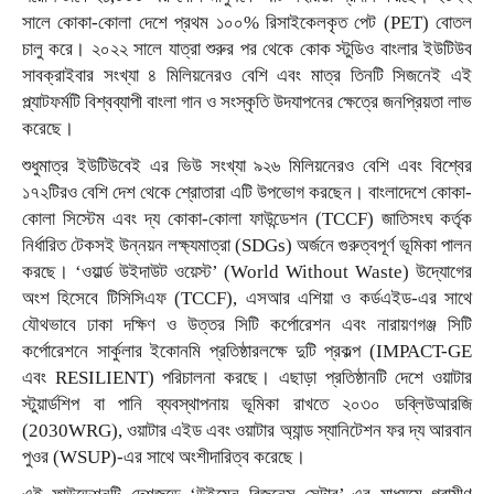
সালে কোকা-কোলা দেশে প্রথম ১০০% রিসাইকেলকৃত পেট (PET) বোতল
চালু করে। ২০২২ সালে যাত্রা শুরুর পর থেকে কোক স্টুডিও বাংলার ইউটিউব
সাবক্রাইবার সংখ্যা ৪ মিলিয়নেরও বেশি এবং মাত্র তিনটি সিজনেই এই
প্ল্যাটফর্মটি বিশ্বব্যাপী বাংলা গান ও সংস্কৃতি উদযাপনের ক্ষেত্রে জনপ্রিয়তা লাভ
করেছে।
শুধুমাত্র ইউটিউবেই এর ভিউ সংখ্যা ৯২৬ মিলিয়নেরও বেশি এবং বিশ্বের
১৭২টিরও বেশি দেশ থেকে শ্রোতারা এটি উপভোগ করছেন। বাংলাদেশে কোকা-
কোলা সিস্টেম এবং দ্য কোকা-কোলা ফাউন্ডেশন (TCCF) জাতিসংঘ কর্তৃক
নির্ধারিত টেকসই উন্নয়ন লক্ষ্যমাত্রা (SDGs) অর্জনে গুরুত্বপূর্ণ ভূমিকা পালন
করছে। ‘ওয়ার্ল্ড উইদাউট ওয়েস্ট’ (World Without Waste) উদ্যোগের
অংশ হিসেবে টিসিসিএফ (TCCF), এসআর এশিয়া ও কর্ডএইড-এর সাথে
যৌথভাবে ঢাকা দক্ষিণ ও উত্তর সিটি কর্পোরেশন এবং নারায়ণগঞ্জ সিটি
কর্পোরেশনে সার্কুলার ইকোনমি প্রতিষ্ঠারলক্ষে দুটি প্রকল্প (IMPACT-GE
এবং RESILIENT) পরিচালনা করছে। এছাড়া প্রতিষ্ঠানটি দেশে ওয়াটার
স্টুয়ার্ডশিপ বা পানি ব্যবস্থাপনায় ভূমিকা রাখতে ২০৩০ ডব্লিউআরজি
(2030WRG), ওয়াটার এইড এবং ওয়াটার অ্যান্ড স্যানিটেশন ফর দ্য আরবান
পুওর (WSUP)-এর সাথে অংশীদারিত্ব করেছে।