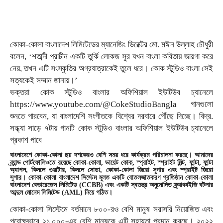
কোকা-কোলা বাংলাদেশ লিমিটেডের ম্যানেজিং ডিরেক্টর মো. মঈন উল্লাহ চৌধুরী
বলেন, ‘শতাব্দী প্রাচীন একটি তুর্কি লোকজ সুর যখন বাংলা কবিতায় জায়গা করে
নেয়, তখন এটি সংস্কৃতির অগ্রযাত্রাকেই তুলে ধরে। কোক স্টুডিও বাংলা সেই
সত্যকেই সম্মান জানায়।’
ভক্তরা কোক স্টুডিও বাংলার অফিশিয়াল ইউটিউব চ্যানেলে
https://www.youtube.com/@CokeStudioBangla গানগুলো
শুনতে পারবেন, যা বাংলাদেশি সংগীতকে বিশ্বের দরবারে পৌঁছে দিচ্ছে। বিদ্র.
সন্ধ্যা সাড়ে ৭টায় গানটি কোক স্টুডিও বাংলার অফিশিয়াল ইউটিউব চ্যানেলে
প্রকাশ পাবে
বাংলাদেশে কোকা-কোলা ছয় দশকেরও বেশি সময় ধরে কার্যক্রম পরিচালনা করছে। আমাদের
ব্র্যান্ড পোর্টফোলিওতে রয়েছে কোকা-কোলা, ডায়েট কোক, স্প্রাইট, স্প্রাইট মিন্ট, ফান্টা, ফান্টা
অ্যাপল, কিনলে ওয়াটার, কিনলে সোডা, কোকা-কোলা জিরো সুগার এবং স্প্রাইট জিরো
সুগার। কোকা-কোলা বাংলাদেশ সিস্টেম মূলত একটি বোতলজাতকরণ প্রতিষ্ঠান কোকা-কোলা
বাংলাদেশ বেভারেজেস লিমিটেড (CCBB) এবং একটি স্বতন্ত্র অনুমোদিত ফ্র্যাঞ্চাইজি বটলার
আব্দুল মোনেম লিমিটেড (AML) নিয়ে গঠিত।
কোকা-কোলা সিস্টেমে বর্তমানে ৮০০-রও বেশি মানুষ সরাসরি নিয়োজিত এবং
পরোক্ষভাবে ২১,০০০-এর বেশি মানুষকে এটি সহায়তা প্রদান করছে। ২০২২