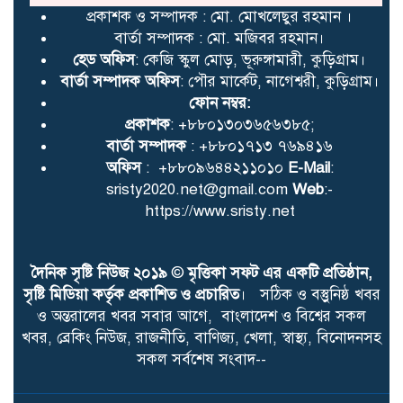
প্রকাশক ও সম্পাদক : মো. মোখলেছুর রহমান ।
বার্তা সম্পাদক : মো. মজিবর রহমান।
হেড অফিস
: কেজি স্কুল মোড়, ভূরুঙ্গামারী, কুড়িগ্রাম।
বার্তা সম্পাদক অফিস
: পৌর মার্কেট, নাগেশ্বরী, কুড়িগ্রাম।
ফোন নম্বর:
প্রকাশক
: +৮৮০১৩০৩৬৫৬৩৮৫;
বার্তা সম্পাদক
: +৮৮০১৭১৩ ৭৬৯৪১৬
অফিস
: +৮৮০৯৬৪৪২১১০১০
E-Mail
:
sristy2020.net@gmail.com
Web
:-
https://www.sristy.net
দৈনিক সৃষ্টি নিউজ ২০১৯
©
মৃত্তিকা সফট এর একটি প্রতিষ্ঠান,
সৃষ্টি মিডিয়া কর্তৃক প্রকাশিত ও প্রচারিত
। সঠিক ও বস্তুুনিষ্ঠ খবর
ও অন্তরালের খবর সবার আগে, বাংলাদেশ ও বিশ্বের সকল
খবর, ব্রেকিং নিউজ, রাজনীতি, বাণিজ্য, খেলা, স্বাস্থ্য, বিনোদনসহ
সকল সর্বশেষ সংবাদ--