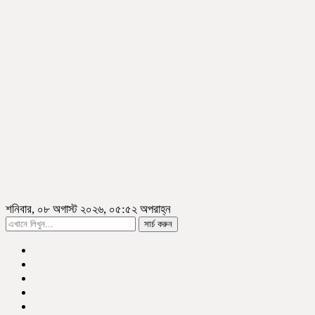
শনিবার, ০৮ অগাস্ট ২০২৬, ০৫:৫২ অপরাহ্ন
সার্চ করুন