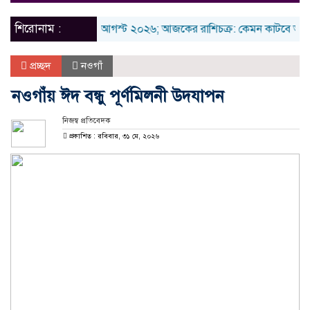
naviga
শিরোনাম :
রবিবার ৯ আগস্ট ২০২৬; আজকের রাশিচক্র: কেমন কাটবে আজকের দি
প্রচ্ছদ
নওগাঁ
নওগাঁয় ঈদ বন্ধু পূর্ণমিলনী উদযাপন
নিজস্ব প্রতিবেদক
প্রকাশিত : রবিবার, ৩১ মে, ২০২৬