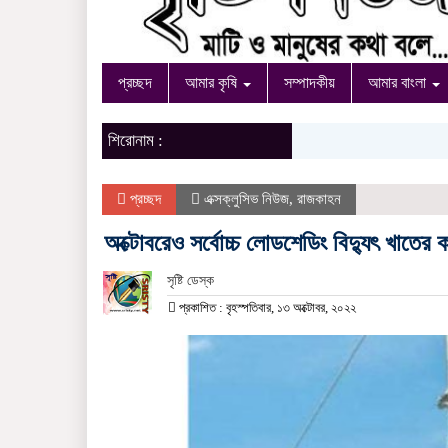
প্রচ্ছদ
আমার কৃষি
সম্পাদকীয়
আমার বাংলা
শিরোনাম :
প্রচ্ছদ
এক্সক্লুসিভ নিউজ
,
রাজকাহন
অক্টোবরেও সর্বোচ্চ লোডশেডিং বিদ্যুৎ খাতের ক
সৃষ্টি ডেস্ক
প্রকাশিত : বৃহস্পতিবার, ১৩ অক্টোবর, ২০২২