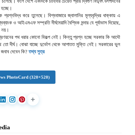
লেছে। ফলে দেশে একদিকে চাহিদার চেয়েও প্রায় দ্বিগুণ বিদ্যুৎ উৎপাদনের
 হচ্ছে।
 প্রশ্নবিদ্ধ করে তুলেছে। বিশ্ববাজারে জ্বালানির মূল্যবৃদ্ধির ধাক্কায় এ
ব্যাংক ও আইএমএফ সম্প্রতি দীর্ঘমেয়াদি বৈশ্বিক মন্দার যে পূর্বাভাস দিয়েছে,
ক নয়।
 প্রণয়নের পথ ধরার কোনো বিকল্প নেই। কিন্তু প্রশ্ন হচ্ছে সরকার কি আদৌ
ো দীর্ঘ। বোঝা যাচ্ছে দুর্ভোগ থেকে আপাতত মুক্তি নেই। সরকারের ভুল
র জবাব দেবেন কি?
তথ্য সুত্র
ws PhotoCard (320×520)
edia