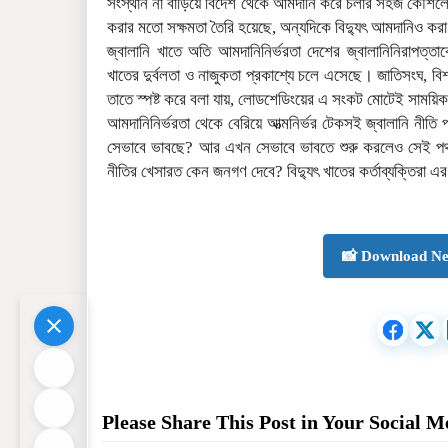
সংস্থান না বাড়িয়ে বিদেশ থেকে আমদানি করে চলার সহজ কৌশলে চ
করার মতো সক্ষমতা তৈরি হয়েছে, অন্যদিকে বিদ্যুৎ আমদানিও করা
জ্বালানি খাতে অতি আমদানিনির্ভরতা দেশের জ্বালানিনিরাপত্তাকে
খাতের দুর্বলতা ও নাজুকতা প্রকাশ্যে চলে এসেছে। জাতিসংঘ, বিশ্ব
তাতে স্পষ্ট করে বলা যায়, লোডশেডিংয়ের এ সংকট মোটেই সাময়ি
আমদানিনির্ভরতা থেকে বেরিয়ে আত্মনির্ভর টেকসই জ্বালানি নীতি
সেভাবে ভাবছে? আর এখন সেভাবে ভাবতে শুরু করলেও সেই পথ ত
নীতির খেসারত কেন জনগণ দেবে? বিদ্যুৎ খাতের কর্তাব্যক্তিরা এ
📸 Download Ne
Please Share This Post in Your Social M