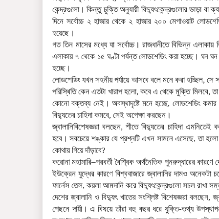
কেন্দ্রগুলো। কিন্তু চুক্তি অনুযায়ী বিদ্যুৎকেন্দ্রগুলোর ভাড়া বা 
দিনে সর্বোচ্চ ২ হাজার থেকে ২ হাজার ২০০ মেগাওয়াট লোডশে
হয়েছে।
গত তিন মাসের মধ্যে যা সর্বোচ্চ। রাজধানীতে বিভিন্ন এলাকায় 
এলাকায় ৭ থেকে ১৫ ঘণ্টা পর্যন্ত লোডশেডিং করা হচ্ছে। ঘন ঘন
হচ্ছে।
লোডশেডিং যখন সহনীয় পর্যায়ে আসবে বলে মনে করা হচ্ছিল, সে সম
পরিস্থিতি কেন এতটা খারাপ হলো, কবে এ থেকে মুক্তি মিলবে, তা নি
কোনো বক্তব্য নেই। অবস্থাদৃষ্টে মনে হচ্ছে, লোডশেডিং কম
বিদ্যুতের চাহিদা কমবে, সেই অপেক্ষা করছেন।
জ্বালানিবিশেষজ্ঞরা বলছেন, শীতে বিদ্যুতের চাহিদা এমনিতে
হবে। সবচেয়ে শঙ্কার যে প্রশ্নটি এখন সামনে এসেছে, তা হলো 
কোথায় গিয়ে দাঁড়াবে?
করোনা মহামারি–পরবর্তী বৈশ্বিক অর্থনৈতিক পুনরুদ্ধারের কারণে
ইউক্রেন যুদ্ধের কারণে বিশ্ববাজারে জ্বালানির দামও অনেকট
ফার্নেস তেল, কয়লা আমদানি করে বিদ্যুৎকেন্দ্রগুলো সচল রাখা সম
দেশের জ্বালানি ও বিদ্যুৎ খাতের সংশ্লিষ্ট বিশেষজ্ঞরা বলছেন,
পেছনে দায়ী। এ বিষয়ে তাঁরা বহু বছর ধরে যুক্তি-তথ্য উপস্