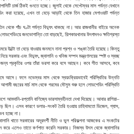
ক্যাপাসিটি চার্জ ঠিকই গুনতে হচ্ছে। জুলাই থেকে সেপ্টেম্বর মাস পর্যন্ত যেখানে
ডিং করা হয়েছে, এখন তা বেড়ে আড়াই থেকে তিন হাজার মেগাওয়াট পর্যন্ত
তিন থেকে পাঁচ ঘণ্টা পর্যন্ত বিদ্যুৎ থাকছে না। আর রাজধানীর বাইরে অনেক
 লোডশেডিংয়ে জনভোগান্তি তো বাড়ছেই, শিল্পকারখানার উৎপাদনও ক্ষতিগ্রস্ত
য়ে উল্টো তা বেড়ে যাওয়ায় জনমনে নানা প্রশ্ন ও শঙ্কা তৈরি হয়েছে। কিন্তু
য়ে সরকার এবং বিদ্যুৎ, জ্বালানি ও খনিজ সম্পদ মন্ত্রণালয়ের স্পষ্ট ও স্বচ্ছ
ার জন্য প্রকৃতির ওপর তাঁরা ভরসা করে বসে আছেন। কবে শীত আসবে, কবে
ই কমে আসে। ফলে নভেম্বর মাস থেকে স্বয়ংক্রিয়ভাবেই পরিস্থিতির উন্নতি
আগামী বছরের মার্চ মাস থেকে গরমের মৌসুম শুরু হলে লোডশেডিং পরিস্থিতি
 দেশে আমদানি-রপ্তানি বাণিজ্যে ভারসাম্যহীনতা দেখা দিয়েছে। আবার রাশিয়া–
া চড়ে ছিল। এসব কারণে ডলার–সংকট তৈরি হওয়ায় চাহিদামতো ডিজেল, গ্যাস,
্ভব হচ্ছে না।
 জ্বালানি খাতে সরকারের অদূরদর্শী নীতি ও ভুল পরিকল্পনা আজকের এ সংকটের
থাপন করে এলেও তাতে কর্ণপাত করেনি সরকার। নিজস্ব উৎস থেকে জ্বালানির