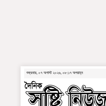
শুক্রবার, ০৭ অগাস্ট ২০২৬, ০৮:১৭ অপরাহ্ন