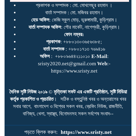
প্রকাশক ও সম্পাদক : মো. মোখলেছুর রহমান ।
বার্তা সম্পাদক : মো. মজিবর রহমান।
হেড অফিস
: কেজি স্কুল মোড়, ভূরুঙ্গামারী, কুড়িগ্রাম।
বার্তা সম্পাদক অফিস
: পৌর মার্কেট, নাগেশ্বরী, কুড়িগ্রাম।
ফোন নম্বর:
প্রকাশক
: +৮৮০১৩০৩৬৫৬৩৮৫;
বার্তা সম্পাদক
: +৮৮০১৭১৩ ৭৬৯৪১৬
অফিস
: +৮৮০৯৬৪৪২১১০১০
E-Mail
:
sristy2020.net@gmail.com
Web
:-
https://www.sristy.net
দৈনিক সৃষ্টি নিউজ ২০১৯
©
মৃত্তিকা সফট এর একটি প্রতিষ্ঠান, সৃষ্টি মিডিয়া
কর্তৃক প্রকাশিত ও প্রচারিত
। সঠিক ও বস্তুুনিষ্ঠ খবর ও অন্তরালের খবর
সবার আগে, বাংলাদেশ ও বিশ্বের সকল খবর, ব্রেকিং নিউজ, রাজনীতি,
দৌলতপুরে পদ্মার পাড় ধসে ২ শিশু
বাণিজ্য, খেলা, স্বাস্থ্য, বিনোদনসহ সকল সর্বশেষ সংবাদ--
নদীতে নিখোঁজ ১
পড়তে ক্লিক করুন:
https://www.sristy.net