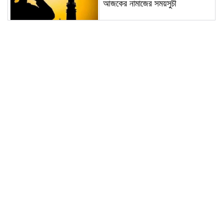
আজকের নামাজের সময়সুচী
শুভ সকাল; আজ বৃহস্পতিবার ৬ আগষ্ট
২০২৬: আজকের পূর্ণাঙ্গ পঞ্জিকা
নানিয়ারচরে জুলাই গণঅভ্যুত্থান দিবস
উপলক্ষে আলোচনা সভা অনুষ্ঠিত
কাউনিয়ায় জুলাই গণঅভ্যুত্থান দিবসে
ইসলামি আন্দোলনের গণমিছিল সমাবেশ