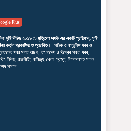
ogle Plus
নিক সৃষ্টি নিউজ ২০১৯
©
মৃত্তিকা সফট এর একটি প্রতিষ্ঠান, সৃষ্টি
িয়া কর্তৃক প্রকাশিত ও প্রচারিত
। সঠিক ও বস্তুুনিষ্ঠ খবর ও
কাউনিয়ায় জুলাই গণঅভ্যুত্থান
্তরালের খবর সবার আগে, বাংলাদেশ ও বিশ্বের সকল খবর,
দিবসে ইসলামি আন্দোলনের
েকিং নিউজ, রাজনীতি, বাণিজ্য, খেলা, স্বাস্থ্য, বিনোদনসহ সকল
গণমিছিল ও সমাবেশ
্বশেষ সংবাদ--