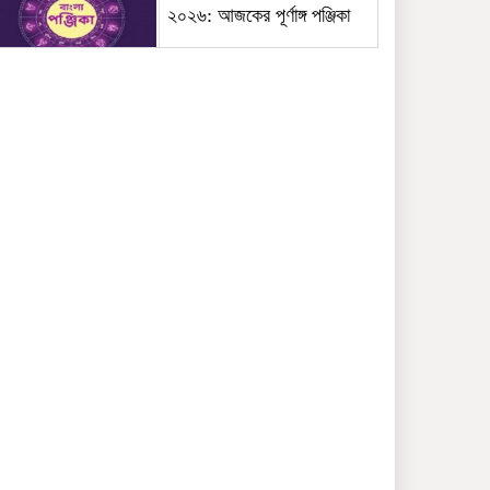
২০২৬: আজকের পূর্ণাঙ্গ পঞ্জিকা
শ্যামনগরে নারীর ঘর থেকে যুবদল
নেতাকে আটক ভিডিও ভাইরাল
দীর্ঘ প্রতীক্ষার পর জুমার নামাজে
উদ্বোধন রাণীশংকৈল মডেল
মসজিদ
ঠাকুরগাঁওয়ে ঝাড়ফুঁকের ভরসায়
সাপের কামড়ে আদিবাসী কিশোরের
মৃত্যু
দৌলতপুরে সড়ক সংস্কার ও
ড্রেনেজ কাজের শুভ উদ্বোধন