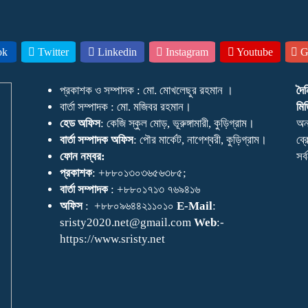
ok
Twitter
Linkedin
Instagram
Youtube
Go
প্রকাশক ও সম্পাদক : মো. মোখলেছুর রহমান ।
দৈ
বার্তা সম্পাদক : মো. মজিবর রহমান।
মিড
হেড অফিস
: কেজি স্কুল মোড়, ভূরুঙ্গামারী, কুড়িগ্রাম।
অন
বার্তা সম্পাদক অফিস
: পৌর মার্কেট, নাগেশ্বরী, কুড়িগ্রাম।
ব্র
ফোন নম্বর:
সর
প্রকাশক
: +৮৮০১৩০৩৬৫৬৩৮৫;
বার্তা সম্পাদক
: +৮৮০১৭১৩ ৭৬৯৪১৬
অফিস
: +৮৮০৯৬৪৪২১১০১০
E-Mail
:
sristy2020.net@gmail.com
Web
:-
https://www.sristy.net