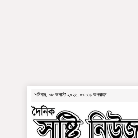
শনিবার, ০৮ অগাস্ট ২০২৬, ০৩:৩১ অপরাহ্ন