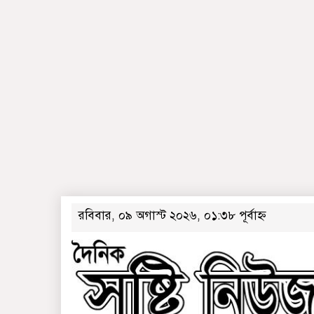
রবিবার, ০৯ অগাস্ট ২০২৬, ০১:৩৮ পূর্বাহ্ন