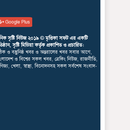
আজ বৃহস্পতিবার ৬ আগষ্ট
২০২৬: আজকের নামাজের
সময়সুচী
Google Plus
শুভ সকাল; আজ
নিক সৃষ্টি নিউজ ২০১৯
©
মৃত্তিকা সফট এর একটি
বৃহস্পতিবার ৬ আগষ্ট
রতিষ্ঠান, সৃষ্টি মিডিয়া কর্তৃক প্রকাশিত ও প্রচারিত
।
২০২৬: আজকের পূর্ণাঙ্গ
িক ও বস্তুুনিষ্ঠ খবর ও অন্তরালের খবর সবার আগে,
পঞ্জিকা
ংলাদেশ ও বিশ্বের সকল খবর, ব্রেকিং নিউজ, রাজনীতি,
নানিয়ারচরে জুলাই
ণিজ্য, খেলা, স্বাস্থ্য, বিনোদনসহ সকল সর্বশেষ সংবাদ-
গণঅভ্যুত্থান দিবস উপলক্ষে
আলোচনা সভা অনুষ্ঠিত
কাউনিয়ায় জুলাই
গণঅভ্যুত্থান দিবসে ইসলামি
আন্দোলনের গণমিছিল
সমাবেশ