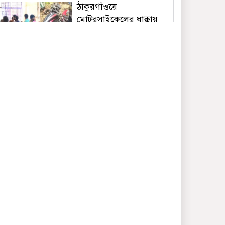
ঠাকুরগাঁওয়ে
মোটরসাইকেলের ধাক্কায়
নিহত ২
বিশ্বনাথে সরকারী আদেশ
অমান্য করে রাতের আধাঁরে
গেইট নির্মাণের অভিযোগ
ঠাকুরগাঁওয়ে মাছ ধরতে
গিয়ে নদীতে ডুবে বৃদ্ধের
মৃত্যু
অল্প কিছুদিনের মধ্যেই
তিস্তা মহাপরিকল্পনার
পাইলট প্রকল্পের কাজ শুরু
হবে: পানি সম্পদ প্রতিমন্ত্রী
কুড়িগ্রামে ঐতিহ্যবাহী শহীদ