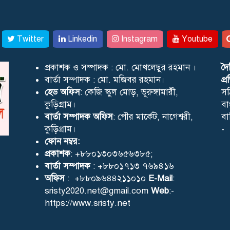
Twitter
Linkedin
Instagram
Youtube
প্রকাশক ও সম্পাদক : মো. মোখলেছুর রহমান ।
দৈ
বার্তা সম্পাদক : মো. মজিবর রহমান।
প্
হেড অফিস
: কেজি স্কুল মোড়, ভূরুঙ্গামারী,
সঠ
কুড়িগ্রাম।
বা
বার্তা সম্পাদক অফিস
: পৌর মার্কেট, নাগেশ্বরী,
বা
কুড়িগ্রাম।
-
ফোন নম্বর:
প্রকাশক
: +৮৮০১৩০৩৬৫৬৩৮৫;
বার্তা সম্পাদক
: +৮৮০১৭১৩ ৭৬৯৪১৬
অফিস
: +৮৮০৯৬৪৪২১১০১০
E-Mail
:
sristy2020.net@gmail.com
Web
:-
https://www.sristy.net