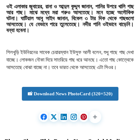
ওই এলাকার জুবায়ের, রানা ও আব্দুল কুদ্দুস জানান, পানির উপরে খালি গাছ
আর গাছ। মাঝে মধ্যে মরা গরুও আসতেছে। মনে হচ্ছে অলৌকিক
ঘটনা। ঘাটিয়াল আবু সাইদ জানান, বিকেল ৩ টার দিক থেকে গাছগুলো
আসতেছে। যে যেভাবে পারে তুলেতেছে। নদীর পানি ওইভাবে বাড়েনি।
বন্যা হবেনা।
শিলখুড়ি ইউনিয়নের সাবেক চেয়ারম্যান ইউসুফ আলী বলেন, শুধু গাছে গাছ দেখা
যাচ্ছে। লোকজন নৌকা দিয়ে সাতরিয়ে গাছ ধরে আনছে। এতো গাছ কোত্থেকে
আসতেছে বোঝা যাচ্ছে না। তবে ভারত থেকে আসতেছে এটা সিওর।
📸 Download News PhotoCard (320×520)