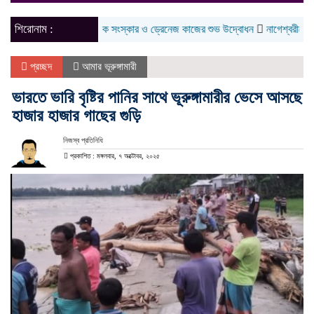
naviga
শিরোনাম :
দৌলতপুরে সড়ক সংস্কার ও ড্রেনেজ কাজের শুভ উদ্বোধন
নাগেশ্বরীতে কৃতি শিক্ষার
প্রচ্ছদ
আমার ভূরুঙ্গামারী
ভারতে ভারি বৃষ্টির পানির সাথে ভূরুঙ্গামারীর ভেসে আসছে
হাজার হাজার গাছের গুড়ি
নিজস্ব প্রতিনিধি
প্রকাশিত : মঙ্গলবার, ৭ অক্টোবর, ২০২৫