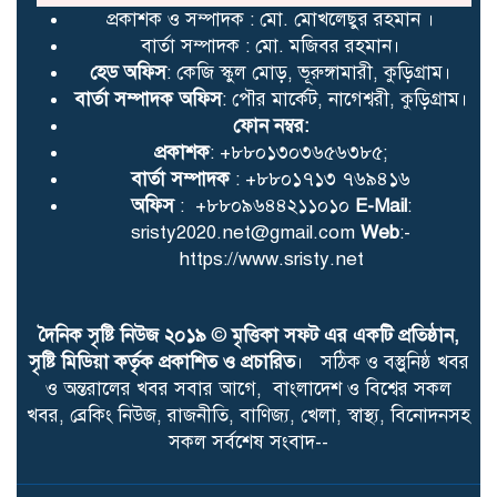
সংবর্ধনা অনুষ্ঠিত
প্রকাশক ও সম্পাদক : মো. মোখলেছুর রহমান ।
বার্তা সম্পাদক : মো. মজিবর রহমান।
হেড অফিস
: কেজি স্কুল মোড়, ভূরুঙ্গামারী, কুড়িগ্রাম।
বার্তা সম্পাদক অফিস
: পৌর মার্কেট, নাগেশ্বরী, কুড়িগ্রাম।
কাউনিয়ায় জুলাই গণঅভ্যুত্থান
ফোন নম্বর:
দিবসে ইসলামি আন্দোলনের
প্রকাশক
: +৮৮০১৩০৩৬৫৬৩৮৫;
গণমিছিল ও সমাবেশ
বার্তা সম্পাদক
: +৮৮০১৭১৩ ৭৬৯৪১৬
অফিস
: +৮৮০৯৬৪৪২১১০১০
E-Mail
:
sristy2020.net@gmail.com
Web
:-
মাটির মা ফাউন্ডেশন দিনাজপুর
https://www.sristy.net
জেলা শাখার আহ্বায়ক কমিটি
গঠন
দৈনিক সৃষ্টি নিউজ ২০১৯
©
মৃত্তিকা সফট এর একটি প্রতিষ্ঠান,
সৃষ্টি মিডিয়া কর্তৃক প্রকাশিত ও প্রচারিত
। সঠিক ও বস্তুুনিষ্ঠ খবর
কাউনিয়ায় জুলাই গণঅভ্যুত্থানের
ও অন্তরালের খবর সবার আগে, বাংলাদেশ ও বিশ্বের সকল
দ্বিতীয় বার্ষিকীতে ১১ দলীয় ঐক্য
খবর, ব্রেকিং নিউজ, রাজনীতি, বাণিজ্য, খেলা, স্বাস্থ্য, বিনোদনসহ
জোটের গণমিছিল ও সমাবেশ
সকল সর্বশেষ সংবাদ--