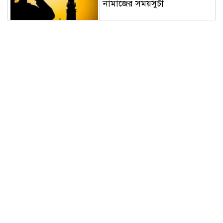
নামাজের সময়সুচী
শুভ সকাল; আজ রবিবার ৯
আগষ্ট: আজকের পূর্ণাঙ্গ পঞ্জিকা
আন্তর্জাতিক আদিবাসী দিবস
২০২৬: বৈচিত্র্যে সমৃদ্ধ
বাংলাদেশে মর্যাদা ও অধিকার
চাই
কাউনিয়া রেলবাজার পরিবহন
সমিতির নির্বাচন সভাপতি
ফিরোজ, সম্পাদক সিরাজুল