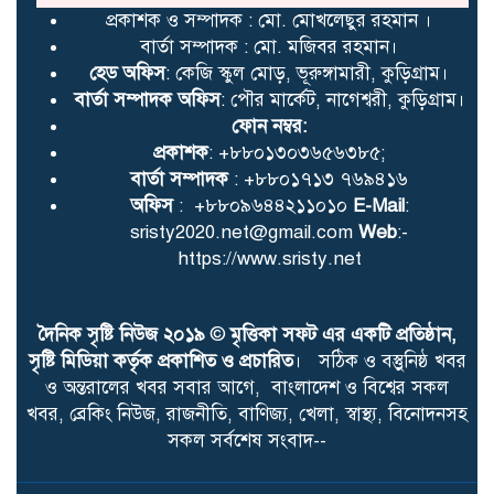
দিবসের ২য় বর্ষপূর্তিতে
প্রকাশক ও সম্পাদক : মো. মোখলেছুর রহমান ।
বিএনপির গণসমাবেশ
বার্তা সম্পাদক : মো. মজিবর রহমান।
হেড অফিস
: কেজি স্কুল মোড়, ভূরুঙ্গামারী, কুড়িগ্রাম।
বার্তা সম্পাদক অফিস
: পৌর মার্কেট, নাগেশ্বরী, কুড়িগ্রাম।
বিপদসীমার ১৩ সে. মি. ওপর
ফোন নম্বর:
দিয়ে বইছে তিস্তার পানি
প্রকাশক
: +৮৮০১৩০৩৬৫৬৩৮৫;
বার্তা সম্পাদক
: +৮৮০১৭১৩ ৭৬৯৪১৬
অফিস
: +৮৮০৯৬৪৪২১১০১০
E-Mail
:
sristy2020.net@gmail.com
Web
:-
সাংবাদিকদের সঙ্গে সমন্বয় রেখে
https://www.sristy.net
উন্নয়নের আশ্বাস দিলেন ইউএনও
সকিনা আক্তার
দৈনিক সৃষ্টি নিউজ ২০১৯
©
মৃত্তিকা সফট এর একটি প্রতিষ্ঠান,
সৃষ্টি মিডিয়া কর্তৃক প্রকাশিত ও প্রচারিত
। সঠিক ও বস্তুুনিষ্ঠ খবর
নাগেশশ্বরীতে ‘জুলাই
ও অন্তরালের খবর সবার আগে, বাংলাদেশ ও বিশ্বের সকল
গণঅভ্যুত্থান দিবস’ উপলক্ষ্যে
খবর, ব্রেকিং নিউজ, রাজনীতি, বাণিজ্য, খেলা, স্বাস্থ্য, বিনোদনসহ
শহীদ পরিবার ও আহত
সকল সর্বশেষ সংবাদ--
যোদ্ধাদের সংবর্ধনা