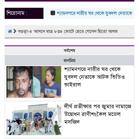
naviga
শিরোনাম :
শ্যামনগরে নারীর ঘর থেকে যুবদল নেতাকে আট
বগুড়া-৪ আসনে মাত্র ৮৩৪ ভোটে হেরে গেলেন হিরো আলম
সর্বশেষ
জনপ্রিয়
শ্যামনগরে নারীর ঘর থেকে
যুবদল নেতাকে আটক ভিডিও
ভাইরাল
দীর্ঘ প্রতীক্ষার পর জুমার নামাজে
উদ্বোধন রাণীশংকৈল মডেল
মসজিদ