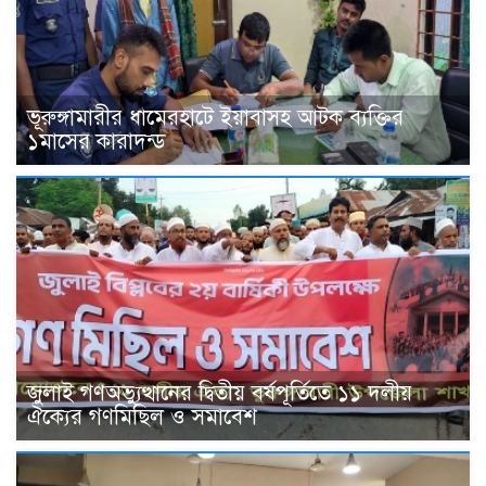
ভূরুঙ্গামারীর ধামেরহাটে ইয়াবাসহ আটক ব‍্যক্তির
১মাসের কারাদন্ড
জুলাই গণঅভ্যুত্থানের দ্বিতীয় বর্ষপূর্তিতে ১১ দলীয়
ঐক্যের গণমিছিল ও সমাবেশ