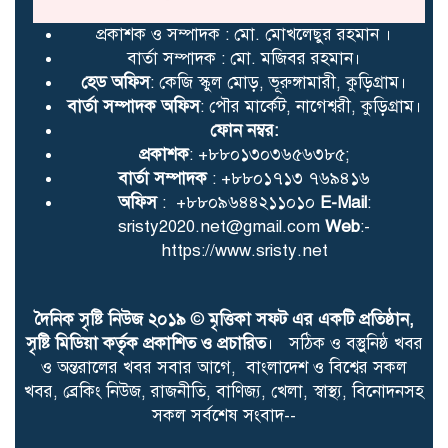
সংবর্ধনা অনুষ্ঠিত
প্রকাশক ও সম্পাদক : মো. মোখলেছুর রহমান ।
বার্তা সম্পাদক : মো. মজিবর রহমান।
হেড অফিস
: কেজি স্কুল মোড়, ভূরুঙ্গামারী, কুড়িগ্রাম।
কাউনিয়ায় জুলাই গণঅভ্যুত্থান
বার্তা সম্পাদক অফিস
: পৌর মার্কেট, নাগেশ্বরী, কুড়িগ্রাম।
দিবসে ইসলামি আন্দোলনের
ফোন নম্বর:
গণমিছিল ও সমাবেশ
প্রকাশক
: +৮৮০১৩০৩৬৫৬৩৮৫;
বার্তা সম্পাদক
: +৮৮০১৭১৩ ৭৬৯৪১৬
অফিস
: +৮৮০৯৬৪৪২১১০১০
E-Mail
:
মাটির মা ফাউন্ডেশন দিনাজপুর
sristy2020.net@gmail.com
Web
:-
জেলা শাখার আহ্বায়ক কমিটি
https://www.sristy.net
গঠন
দৈনিক সৃষ্টি নিউজ ২০১৯
©
মৃত্তিকা সফট এর একটি প্রতিষ্ঠান,
কাউনিয়ায় জুলাই গণঅভ্যুত্থানের
সৃষ্টি মিডিয়া কর্তৃক প্রকাশিত ও প্রচারিত
। সঠিক ও বস্তুুনিষ্ঠ খবর
দ্বিতীয় বার্ষিকীতে ১১ দলীয় ঐক্য
ও অন্তরালের খবর সবার আগে, বাংলাদেশ ও বিশ্বের সকল
খবর, ব্রেকিং নিউজ, রাজনীতি, বাণিজ্য, খেলা, স্বাস্থ্য, বিনোদনসহ
জোটের গণমিছিল ও সমাবেশ
সকল সর্বশেষ সংবাদ--