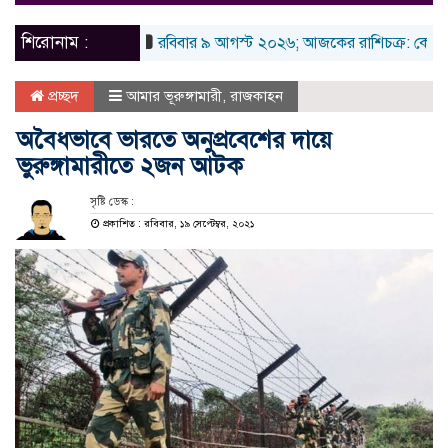
naviga
শিরোনাম :
রবিবার ৯ আগস্ট ২০২৬; আজকের রাশিচক্র: কেমন কাটবে
প্রচ্ছদ
আমার ভূরুঙ্গামারী
,
রাজকাহন
অবৈধভাবে ভারতে অনুপ্রবেশের দায়ে
ভুরুঙ্গামারীতে ২জন আটক
সৃষ্টি ডেস্ক :
প্রকাশিত : রবিবার, ১৯ সেপ্টেম্বর, ২০২১