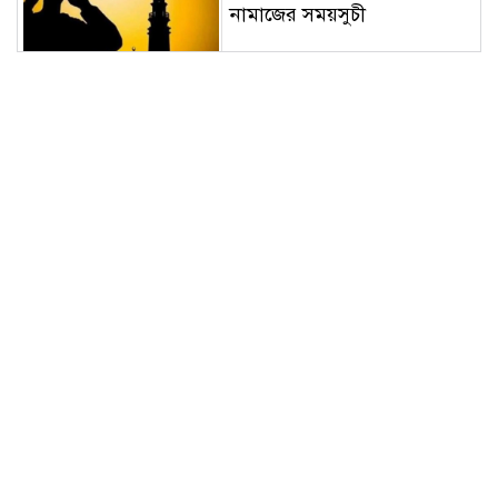
নামাজের সময়সুচী
শুভ সকাল; আজ রবিবার ৯
আগষ্ট: আজকের পূর্ণাঙ্গ পঞ্জিকা
আন্তর্জাতিক আদিবাসী দিবস
২০২৬: বৈচিত্র্যে সমৃদ্ধ
বাংলাদেশে মর্যাদা ও অধিকার
চাই
কাউনিয়া রেলবাজার পরিবহন
সমিতির নির্বাচন সভাপতি
ফিরোজ, সম্পাদক সিরাজুল