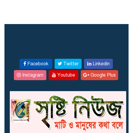
ভাইরাল
দীর্ঘ প্রতীক্ষার পর জুমার নামাজে
উদ্বোধন রাণীশংকৈল মডেল
মসজিদ
ঠাকুরগাঁওয়ে ঝাড়ফুঁকের ভরসায়
Facebook
Twitter
Linkedin
সাপের কামড়ে আদিবাসী
কিশোরের মৃত্যু
Instagram
Youtube
Google Plus
দৌলতপুরে সড়ক সংস্কার ও
ড্রেনেজ কাজের শুভ উদ্বোধন
নাগেশ্বরীতে কৃতি শিক্ষার্থীদের