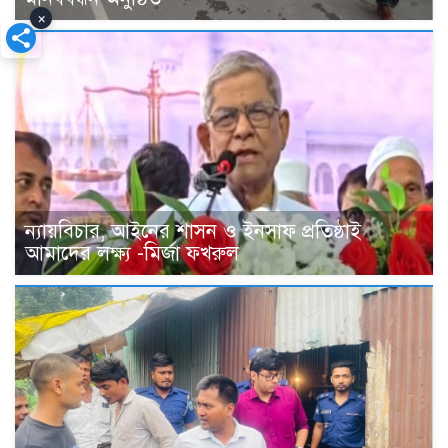
×
ন্যায়বিচার, আইনের শাসন ও ইনসাফ প্রতিষ্ঠাই
আমাদের লক্ষ্য -মির্জা ফখরুল