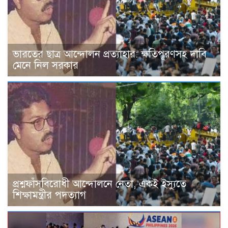
ভারতের ছাত্র আন্দোলন প্রত্যাহার: ক্ষতিপূরণসহ দাবি
মেনে নিল সরকার
প্রশ্নফাঁসবিরোধী আন্দোলনে নেতা, একই ইস্যুতে
শিক্ষামন্ত্রীর পদত্যাগ