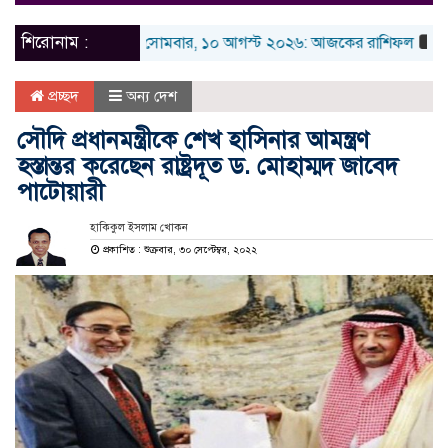
naviga
শিরোনাম :
আজ সোমবার, ১০ আগস্ট ২০২৬: আজকের রাশিফল
১০ আগস্টে
প্রচ্ছদ
অন্য দেশ
সৌদি প্রধানমন্ত্রীকে শেখ হাসিনার আমন্ত্রণ
হস্তান্তর করেছেন রাষ্ট্রদূত ড. মোহাম্মদ জাবেদ
পাটোয়ারী
হাকিকুল ইসলাম খোকন
প্রকাশিত : শুক্রবার, ৩০ সেপ্টেম্বর, ২০২২