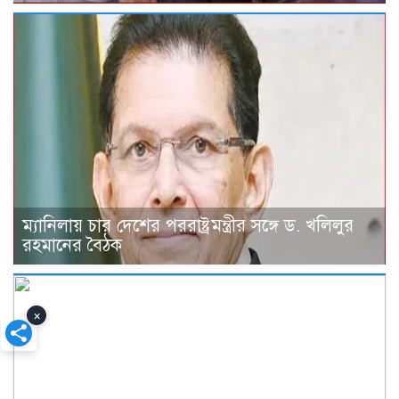
ম্যানিলায় চার দেশের পররাষ্ট্রমন্ত্রীর সঙ্গে ড. খলিলুর
রহমানের বৈঠক
×