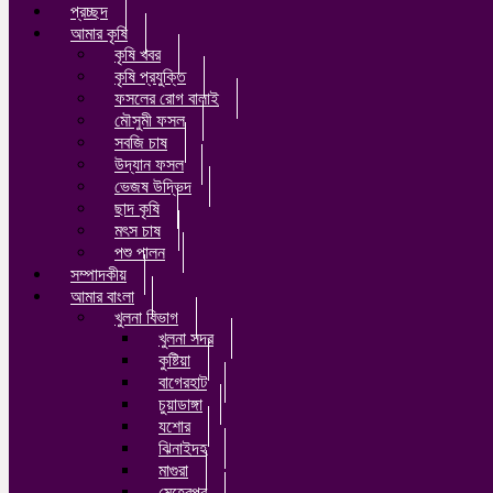
প্রচ্ছদ
আমার কৃষি
কৃষি খবর
কৃষি প্রযুক্তি
ফসলের রোগ বালাই
মৌসুমী ফসল
সবজি চাষ
উদ্যান ফসল
ভেজষ উদ্ভিদ
ছাদ কৃষি
মৎস চাষ
পশু পালন
সম্পাদকীয়
আমার বাংলা
খুলনা বিভাগ
খুলনা সদর
কুষ্টিয়া
বাগেরহাট
চুয়াডাঙ্গা
যশোর
ঝিনাইদহ
মাগুরা
মেহেরপুর