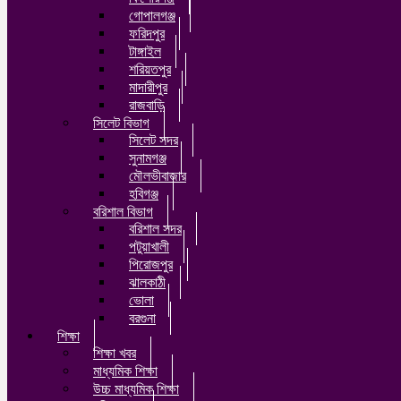
গোপালগঞ্জ
ফরিদপুর
টাঙ্গাইল
শরিয়তপুর
মাদারীপুর
রাজবাড়ি
সিলেট বিভাগ
সিলেট সদর
সুনামগঞ্জ
মৌলভীবাজার
হবিগঞ্জ
বরিশাল বিভাগ
বরিশাল সদর
পটুয়াখালী
পিরোজপুর
ঝালকাঠী
ভোলা
বরগুনা
শিক্ষা
শিক্ষা খবর
মাধ্যমিক শিক্ষা
উচ্চ মাধ্যমিক শিক্ষা