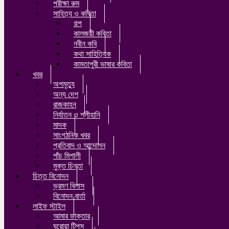
পরীক্ষা রুম
সাহিত‍্য ও কবিতা
গল্প
কালজয়ী কবিতা
নবীন কবি
কথা সাহিত‍্যিক
কামতাপুরী ভাষার কবিতা
খবর
অপমৃত‍্যু
অন্য দেশ
রাজকাহন
নির্যাতন ও শ্লীহানি
মাদক
সাংগঠনিক খবর
প্রতিবাদ ও আন্দোলন
পাঁচ মিশালী
মুক্ত চিন্তা
চিত্ত বিনোদন
ভ্রমণ বিলাস
বিনোদন বার্তা
লাইফ স্টাইল
আমার ডাক্তার
ঘরোয়া টিপস