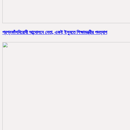
প্রশ্নফাঁসবিরোধী আন্দোলনে নেতা, একই ইস্যুতে শিক্ষামন্ত্রীর পদত্যাগ