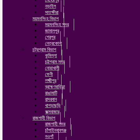
নড়াইল
সাতক্ষীরা
ময়মনসিংহ বিভাগ
ময়মনসিংহ সদর
জামালপুর
শেরপুর
নেত্রকোনা
চট্রগ্রাম বিভাগ
কুমিল্লা
চট্টগ্রাম সদর
নোয়াখালী
ফেনী
লক্ষ্মীপুর
ব্রাহ্মণবাড়িয়া
রাঙামাটি
বান্দরবান
খাগড়াছড়ি
কক্সবাজার
রাজশাহী বিভাগ
রাজশাহী সদর
চাঁপাইনবাবগঞ্জ
নওগাঁ