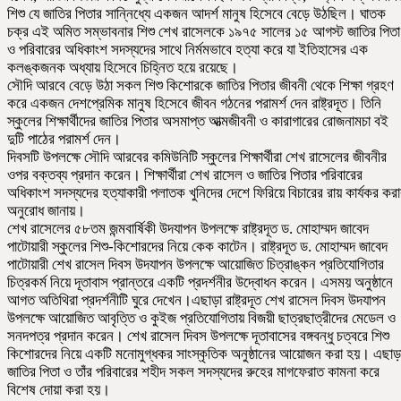
শিশু যে জাতির পিতার সান্নিধ্যে একজন আদর্শ মানুষ হিসেবে বেড়ে উঠছিল। ঘাতক
চক্র এই অমিত সম্ভাবনার শিশু শেখ রাসেলকে ১৯৭৫ সালের ১৫ আগস্ট জাতির পিতা
ও পরিবারের অধিকাংশ সদস্যদের সাথে নির্মমভাবে হত্যা করে যা ইতিহাসের এক
কলঙ্কজনক অধ্যায় হিসেবে চিহ্নিত হয়ে রয়েছে।
সৌদি আরবে বেড়ে উঠা সকল শিশু কিশোরকে জাতির পিতার জীবনী থেকে শিক্ষা গ্রহণ
করে একজন দেশপ্রেমিক মানুষ হিসেবে জীবন গঠনের পরামর্শ দেন রাষ্ট্রদূত। তিনি
স্কুলের শিক্ষার্থীদের জাতির পিতার অসমাপ্ত আত্মজীবনী ও কারাগারের রোজনামচা বই
দুটি পাঠের পরামর্শ দেন।
দিবসটি উপলক্ষে সৌদি আরবের কমিউনিটি স্কুলের শিক্ষার্থীরা শেখ রাসেলের জীবনীর
ওপর বক্তব্য প্রদান করেন। শিক্ষার্থীরা শেখ রাসেল ও জাতির পিতার পরিবারের
অধিকাংশ সদস্যদের হত্যাকারী পলাতক খুনিদের দেশে ফিরিয়ে বিচারের রায় কার্যকর কর
অনুরোধ জানায়।
শেখ রাসেলের ৫৮তম জন্মবার্ষিকী উদযাপন উপলক্ষে রাষ্ট্রদূত ড. মোহাম্মদ জাবেদ
পাটোয়ারী স্কুলের শিশু-কিশোরদের নিয়ে কেক কাটেন। রাষ্ট্রদূত ড. মোহাম্মদ জাবেদ
পাটোয়ারী শেখ রাসেল দিবস উদযাপন উপলক্ষে আয়োজিত চিত্রাঙ্কন প্রতিযোগিতার
চিত্রকর্ম নিয়ে দূতাবাস প্রান্তরে একটি প্রদর্শনীর উদ্বোধন করেন। এসময় অনুষ্ঠানে
আগত অতিথিরা প্রদর্শনীটি ঘুরে দেখেন।এছাড়া রাষ্ট্রদূত শেখ রাসেল দিবস উদযাপন
উপলক্ষে আয়োজিত আবৃত্তি ও কুইজ প্রতিযোগিতায় বিজয়ী ছাত্রছাত্রীদের মেডেল ও
সনদপত্র প্রদান করেন। শেখ রাসেল দিবস উপলক্ষে দূতাবাসের বঙ্গবন্ধু চত্বরে শিশু
কিশোরদের নিয়ে একটি মনোমুগ্ধকর সাংস্কৃতিক অনুষ্ঠানের আয়োজন করা হয়। এছাড়
জাতির পিতা ও তাঁর পরিবারের শহীদ সকল সদস্যদের রুহের মাগফেরাত কামনা করে
বিশেষ দোয়া করা হয়।