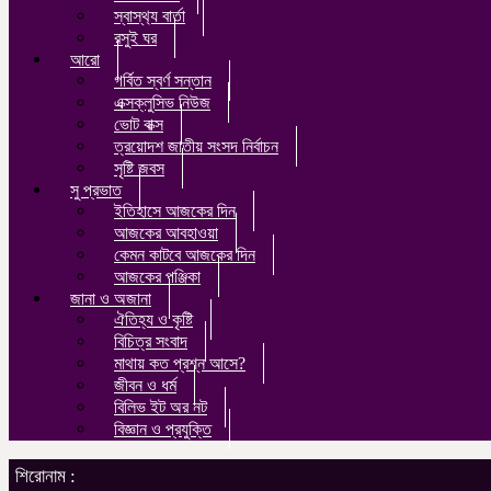
স্বাস্থ‍্য বার্তা
রসুই ঘর
আরো
গর্বিত স্বর্ণ সন্তান
এক্সক্লুসিভ নিউজ
ভোট বাক্স
ত্রয়োদশ জাতীয় সংসদ নির্বাচন
সৃষ্টি জবস
সু প্রভাত
ইতিহাসে আজকের দিন
আজকের আবহাওয়া
কেমন কাটবে আজকের দিন
আজকের পঞ্জিকা
জানা ও অজানা
ঐতিহ্য ও কৃষ্টি
বিচিত্র সংবাদ
মাথায় কত প্রশ্ন আসে?
জীবন ও ধর্ম
বিলিভ ইট অর নট
বিজ্ঞান ও প্রযুক্তি
শিরোনাম :