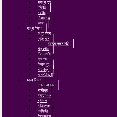
জয়পুর হাট
হবিগঞ্জ
নাটোর
সিরাজগঞ্জ
বগুড়া
রংপুর বিভাগ
রংপুর সদর
কুড়িগ্রাম
আমার ভূরুঙ্গামারী
ঠাকুরগাঁও
নীলফামারী
পঞ্চগড়
দিনাজপুর
গাইবান্ধা
লালমনিরহাট
ঢাকা বিভাগ
ঢাকা মহানগর
গাজীপুর
নারায়ণগঞ্জ
মুন্সীগঞ্জ
মানিকগঞ্জ
নরসিংদী
কিশোরগঞ্জ