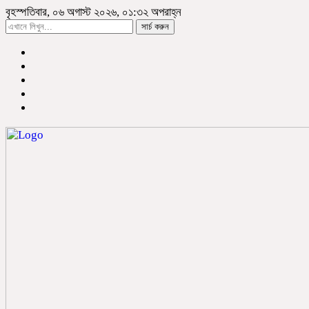
বৃহস্পতিবার, ০৬ অগাস্ট ২০২৬, ০১:৩২ অপরাহ্ন
সার্চ করুন