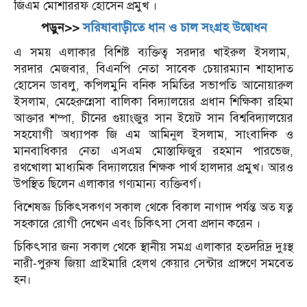
জিএম মোশাররফ হোসেন প্রমুখ ।
পড়ুন>>
সরিষাবাড়ীতে ধান ও চাল সংগ্রহ উদ্বোধন
এ সময় এলাকার বিশিষ্ট ব‍্যক্তিত্ব সরদার খাইরুল ইসলাম,
সরদার মেজবার, বিএনপি নেতা সাবেক চেয়ারম্যান শাহাদাত
হোসেন ডাবলু, কপিলমুনি বনিক সমিতির সভাপতি আনোয়ারুল
ইসলাম, মেহেরুন্নেসা বালিকা বিদ্যালয়ের প্রধান শিক্ষিকা রহিমা
আক্তার শম্পা, চীনের গুয়াংজুর সান ইয়েট সান বিশ্ববিদ্যালয়ের
সহযোগী অধ্যাপক জি এম আমিনুল ইসলাম, সাংবাদিক ও
মানবাধিকার নেতা এসএম মোস্তাফিজুর রহমান পারভেজ,
রথখোলা মাধ্যমিক বিদ্যালয়ের শিক্ষক পার্থ হালদার প্রমুখ। আরও
উপস্থিত ছিলেন এলাকার গণ্যমান্য ব্যক্তিবর্গ।
বিশেষজ্ঞ চিকিৎসকগণ সকাল থেকে বিকাল নাগাদ পর্যন্ত অত যত্ন
সহকারে রোগী দেখেন এবং চিকিৎসা সেবা প্রদান করেন ।
চিকিৎসার জন‍্য সকাল থেকে স্থানীয় সমগ্র এলাকার হতদরিদ্র দুঃস্থ
নারী-পুরুষ জিয়া প্রাইমারি হেলথ কেয়ার সেন্টার প্রাঙ্গণে সমবেত
হন।