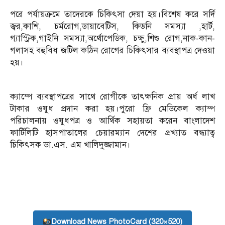
পরে পর্যায়ক্রমে তাদেরকে চিকিৎসা দেয়া হয়।বিশেষ করে সর্দি
জ্বর,কাশি, চর্মরোগ,ডায়াবেটিস, কিডনি সমস্যা ,হার্ট,
গ্যাস্ট্রিক,গাইনি সমস্যা,অর্থোপেডিক, চক্ষু,শিশু রোগ,নাক-কান-
গলাসহ বহুবিধ জটিল কঠিন রোগের চিকিৎসার ব‍্যবস্থাপত্র দেওয়া
হয়।
ক্যাম্পে ব্যবস্থাপত্রের সাথে রোগীকে তাৎক্ষনিক প্রায় অর্ধ লাখ
টাকার ওষুধ প্রদান করা হয়।পুরো ফ্রি মেডিকেল ক্যাম্প
পরিচালনায় ওষুধপত্র ও আর্থিক সহায়তা করেন বাংলাদেশ
ফার্টিলিটি হাসপাতালের চেয়ারম্যান দেশের প্রখ‍্যাত বন্ধ্যাত্ব
চিকিৎসক ডা.এস. এম খালিদুজ্জামান।
Download News PhotoCard (320×520)