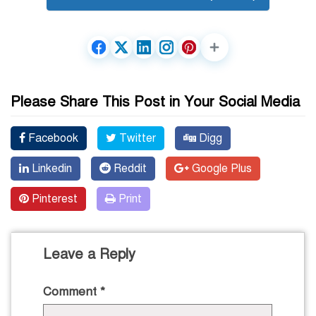
Please Share This Post in Your Social Media
Facebook
Twitter
Digg
Linkedin
Reddit
Google Plus
Pinterest
Print
Leave a Reply
Comment
*