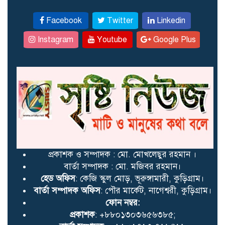
শুভ সকাল; আজ শনিবার ৮
Facebook
Twitter
Linkedin
আগষ্ট ২০২৬: আজকের পূর্ণাঙ্গ
Instagram
Youtube
Google Plus
পঞ্জিকা
শ্যামনগরে নারীর ঘর থেকে
যুবদল নেতাকে আটক ভিডিও
ভাইরাল
দীর্ঘ প্রতীক্ষার পর জুমার নামাজে
উদ্বোধন রাণীশংকৈল মডেল
প্রকাশক ও সম্পাদক : মো. মোখলেছুর রহমান ।
মসজিদ
বার্তা সম্পাদক : মো. মজিবর রহমান।
হেড অফিস
: কেজি স্কুল মোড়, ভূরুঙ্গামারী, কুড়িগ্রাম।
বার্তা সম্পাদক অফিস
: পৌর মার্কেট, নাগেশ্বরী, কুড়িগ্রাম।
ঠাকুরগাঁওয়ে ঝাড়ফুঁকের ভরসায়
ফোন নম্বর:
সাপের কামড়ে আদিবাসী
প্রকাশক
: +৮৮০১৩০৩৬৫৬৩৮৫;
কিশোরের মৃত্যু