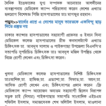
দৈনিক ইত্তেফাকের যুগ্ম সম্পাদক আনোয়ার আলদীনের
ব‍্যবস্থাপনায় মেডিকেল ক‍্যাম্প পরিচালনা করেন দেশের প্রখ্যাত
হৃদরোগ বিশেষজ্ঞ পিজি হাসপাতালের ডাঃ মাগফুর রহমান।
পড়ুন>>
স্বার্থের প্রশ্নে এ দেশের মানুষ ভারতকে একবিন্দু ছাড়
দিতে প্রস্তুত নয়
ঢাকার ক‍্যান্সার হাসপাতালের সহযোগী প্রফেসর ও ইবনে সিনা
মেডিকেল কলেজ হাসপাতালের চীফ কনসালট্যান্ট প্রখ্যাত
চিকিৎসক ডা. আবদুস সালাম ও পাইকগাছা উপজেলা বিএনপি’র
সভাপতি সুপরিচিত চিকিৎসক ডাঃ আবদুল মজিদ উপস্থিত থেকে
নিজে রোগী দেখেন এবং চিকিৎসা করেন।
খুলনা মেডিক্যাল কলেজ হাসপাতালের বিশিষ্ট চিকিৎসক
ডাঃআশিক,ডা. হাফিজ,ডা. প্রত্যাশা,ডা. সিফাত,ডা. অয়ন,ডা.
আসিফ রোগী দেখেন এবং চিকিৎসাপত্র প্রদান করেন ।ফ্রি
মেডিক্যাল ক্যাম্প আয়োজন অন‍্যতম সহযোগী ছিলেন নিরাপদ
সড়ক চাই (নিসচা) পাইকগাছার সভাপতি সাংবাদিক এইচএম
শফিউল ইসলাম, সমাজসেবক শেখ অলিউল ইসলাম, মাওলানা