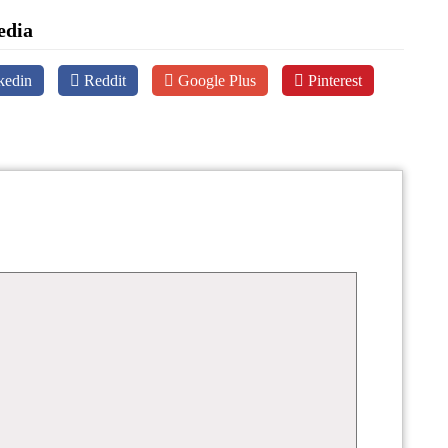
edia
kedin
Reddit
Google Plus
Pinterest