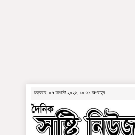
শুক্রবার, ০৭ অগাস্ট ২০২৬, ১০:২১ অপরাহ্ন