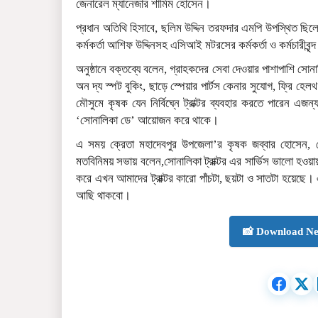
জেনারেল ম্যানেজার শামিম হোসেন।
প্রধান অতিথি হিসাবে, ছলিম উদ্দিন তরফদার এমপি উপস্থিত ছিলেন
কর্মকর্তা আশিফ উদ্দিনসহ এসিআই মটরসের কর্মকর্তা ও কর্মচারীবৃন্
অনুষ্ঠানে বক্তব্যে বলেন, গ্রাহকদের সেবা দেওয়ার পাশাপাশি সোনাল
অন দ্য স্পট বুকিং, ছাড়ে স্পেয়ার পার্টস কেনার সুযোগ, ফ্রি হ
মৌসুমে কৃষক যেন নির্বিঘ্নে ট্রাক্টর ব্যবহার করতে পারেন এজন
‘সোনালিকা ডে’ আয়োজন করে থাকে।
এ সময় ক্রেতা মহাদেবপুর উপজেলা’র কৃষক জব্বার হোসেন
মতবিনিময় সভায় বলেন,সোনালিকা ট্রাক্টর এর সার্ভিস ভালো হওয়
করে এখন আমাদের ট্রাক্টর কারো পাঁচটা, ছয়টা ও সাতটা হয়েছ
আছি থাকবো।
📸 Download Ne