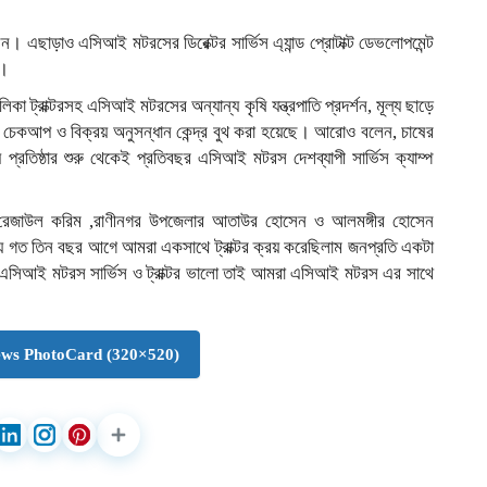
। এছাড়াও এসিআই মটরসের ডিরেক্টর সার্ভিস এ্যান্ড প্রোটাক্ট ডেভলোপমেন্ট
দ।
িকা ট্রাক্টরসহ এসিআই মটরসের অন্যান্য কৃষি যন্ত্রপাতি প্রদর্শন, মূল্য ছাড়ে
েলথ চেকআপ ও বিক্রয় অনুসন্ধান কেন্দ্র বুথ করা হয়েছে। আরোও বলেন, চাষের
্য প্রতিষ্ঠার শুরু থেকেই প্রতিবছর এসিআই মটরস দেশব্যাপী সার্ভিস ক্যাম্প
, রেজাউল করিম ,রাণীনগর উপজেলার আতাউর হোসেন ও আলমঙ্গীর হোসেন
ায় গত তিন বছর আগে আমরা একসাথে ট্রাক্টর ক্রয় করেছিলাম জনপ্রতি একটা
ে। এসিআই মটরস সার্ভিস ও ট্রাক্টর ভালো তাই আমরা এসিআই মটরস এর সাথে
ws PhotoCard (320×520)