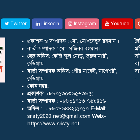
Twitter
Linkedin
Instagram
Youtube
প্রকাশক ও সম্পাদক : মো. মোখলেছুর রহমান ।
দৈ
বার্তা সম্পাদক : মো. মজিবর রহমান।
প্
হেড অফিস
: কেজি স্কুল মোড়, ভূরুঙ্গামারী,
সঠ
কুড়িগ্রাম।
বা
বার্তা সম্পাদক অফিস
: পৌর মার্কেট, নাগেশ্বরী,
বা
কুড়িগ্রাম।
-
ফোন নম্বর:
প্রকাশক
: +৮৮০১৩০৩৬৫৬৩৮৫;
বার্তা সম্পাদক
: +৮৮০১৭১৩ ৭৬৯৪১৬
অফিস
: +৮৮০৯৬৪৪২১১০১০
E-Mail
:
sristy2020.net@gmail.com
Web
:-
https://www.sristy.net