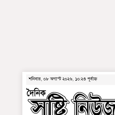
শনিবার, ০৮ অগাস্ট ২০২৬, ১০:২৩ পূর্বাহ্ন