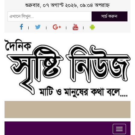
শুক্রবার, ০৭ অগাস্ট ২০২৬, ০৯:০৪ অপরাহ্ন
সার্চ করুন
Toggle