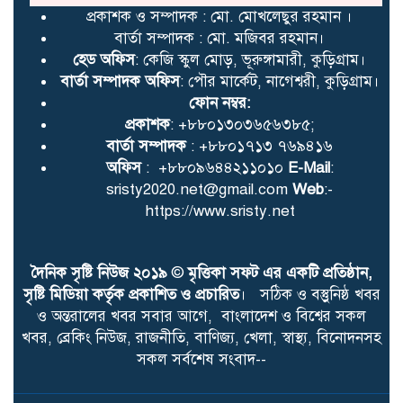
প্রকাশক ও সম্পাদক : মো. মোখলেছুর রহমান ।
বার্তা সম্পাদক : মো. মজিবর রহমান।
হেড অফিস
: কেজি স্কুল মোড়, ভূরুঙ্গামারী, কুড়িগ্রাম।
বার্তা সম্পাদক অফিস
: পৌর মার্কেট, নাগেশ্বরী, কুড়িগ্রাম।
ফোন নম্বর:
প্রকাশক
: +৮৮০১৩০৩৬৫৬৩৮৫;
বার্তা সম্পাদক
: +৮৮০১৭১৩ ৭৬৯৪১৬
অফিস
: +৮৮০৯৬৪৪২১১০১০
E-Mail
:
sristy2020.net@gmail.com
Web
:-
https://www.sristy.net
দৈনিক সৃষ্টি নিউজ ২০১৯
©
মৃত্তিকা সফট এর একটি প্রতিষ্ঠান,
সৃষ্টি মিডিয়া কর্তৃক প্রকাশিত ও প্রচারিত
। সঠিক ও বস্তুুনিষ্ঠ খবর
ও অন্তরালের খবর সবার আগে, বাংলাদেশ ও বিশ্বের সকল
খবর, ব্রেকিং নিউজ, রাজনীতি, বাণিজ্য, খেলা, স্বাস্থ্য, বিনোদনসহ
সকল সর্বশেষ সংবাদ--