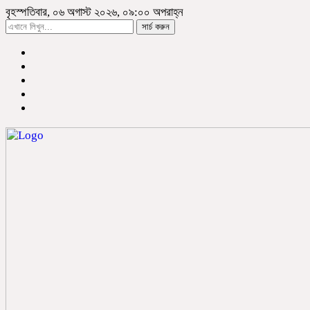
বৃহস্পতিবার, ০৬ অগাস্ট ২০২৬, ০৯:০০ অপরাহ্ন
সার্চ করুন