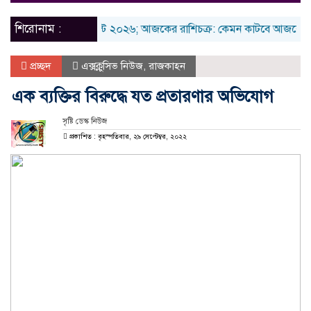
naviga
শিরোনাম :
রবিবার ৯ আগস্ট ২০২৬; আজকের রাশিচক্র: কেমন কাটবে আজকের দিনটি
প্রচ্ছদ
এক্সক্লুসিভ নিউজ
,
রাজকাহন
এক ব্যক্তির বিরুদ্ধে যত প্রতারণার অভিযোগ
সৃষ্টি ডেস্ক নিউজ
প্রকাশিত : বৃহস্পতিবার, ২৯ সেপ্টেম্বর, ২০২২