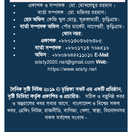
প্রকাশক ও সম্পাদক : মো. মোখলেছুর রহমান ।
বার্তা সম্পাদক : মো. মজিবর রহমান।
হেড অফিস
: কেজি স্কুল মোড়, ভূরুঙ্গামারী, কুড়িগ্রাম।
বার্তা সম্পাদক অফিস
: পৌর মার্কেট, নাগেশ্বরী, কুড়িগ্রাম।
ফোন নম্বর:
প্রকাশক
: +৮৮০১৩০৩৬৫৬৩৮৫;
বার্তা সম্পাদক
: +৮৮০১৭১৩ ৭৬৯৪১৬
অফিস
: +৮৮০৯৬৪৪২১১০১০
E-Mail
:
sristy2020.net@gmail.com
Web
:-
https://www.sristy.net
দৈনিক সৃষ্টি নিউজ ২০১৯
©
মৃত্তিকা সফট এর একটি প্রতিষ্ঠান,
সৃষ্টি মিডিয়া কর্তৃক প্রকাশিত ও প্রচারিত
। সঠিক ও বস্তুুনিষ্ঠ খবর
ও অন্তরালের খবর সবার আগে, বাংলাদেশ ও বিশ্বের সকল
খবর, ব্রেকিং নিউজ, রাজনীতি, বাণিজ্য, খেলা, স্বাস্থ্য, বিনোদনসহ
সকল সর্বশেষ সংবাদ--