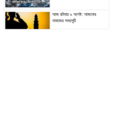
আজ রবিবার ৯ আগষ্ট: আজকের
নামাজের সময়সুচী
শুভ সকাল; আজ রবিবার ৯ আগষ্ট:
আজকের পূর্ণাঙ্গ পঞ্জিকা