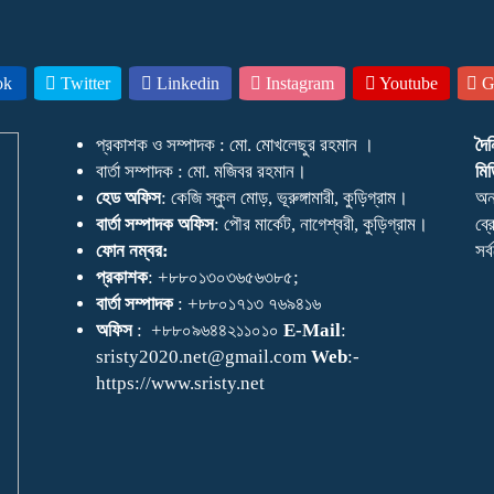
ok
Twitter
Linkedin
Instagram
Youtube
Go
প্রকাশক ও সম্পাদক : মো. মোখলেছুর রহমান ।
দৈ
বার্তা সম্পাদক : মো. মজিবর রহমান।
মিড
হেড অফিস
: কেজি স্কুল মোড়, ভূরুঙ্গামারী, কুড়িগ্রাম।
অন
বার্তা সম্পাদক অফিস
: পৌর মার্কেট, নাগেশ্বরী, কুড়িগ্রাম।
ব্র
ফোন নম্বর:
সর
প্রকাশক
: +৮৮০১৩০৩৬৫৬৩৮৫;
বার্তা সম্পাদক
: +৮৮০১৭১৩ ৭৬৯৪১৬
অফিস
: +৮৮০৯৬৪৪২১১০১০
E-Mail
:
sristy2020.net@gmail.com
Web
:-
https://www.sristy.net