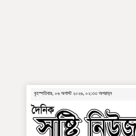
বৃহস্পতিবার, ০৬ অগাস্ট ২০২৬, ০২:৩৩ অপরাহ্ন