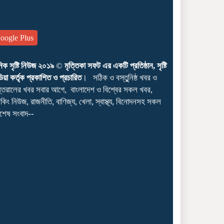
ogle Plus
ঠাকুরগাঁওয়ে বৃষ্টি উপেক্ষা করে
জুলাই শহীদদের শ্রদ্ধাঞ্জলি
নিক সৃষ্টি নিউজ ২০১৯
©
মৃত্তিকা সফট এর একটি প্রতিষ্ঠান, সৃষ্টি
নিবেদনে মানুষের ঢল
িয়া কর্তৃক প্রকাশিত ও প্রচারিত
। সঠিক ও বস্তুুনিষ্ঠ খবর ও
্তরালের খবর সবার আগে, বাংলাদেশ ও বিশ্বের সকল খবর,
েকিং নিউজ, রাজনীতি, বাণিজ্য, খেলা, স্বাস্থ্য, বিনোদনসহ সকল
্বশেষ সংবাদ--