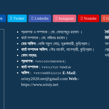
ok
Twitter
Linkedin
Instagram
Youtube
Go
প্রকাশক ও সম্পাদক : মো. মোখলেছুর রহমান ।
দৈ
বার্তা সম্পাদক : মো. মজিবর রহমান।
মিড
হেড অফিস
: কেজি স্কুল মোড়, ভূরুঙ্গামারী, কুড়িগ্রাম।
অন
বার্তা সম্পাদক অফিস
: পৌর মার্কেট, নাগেশ্বরী, কুড়িগ্রাম।
ব্র
ফোন নম্বর:
সর
প্রকাশক
: +৮৮০১৩০৩৬৫৬৩৮৫;
বার্তা সম্পাদক
: +৮৮০১৭১৩ ৭৬৯৪১৬
অফিস
: +৮৮০৯৬৪৪২১১০১০
E-Mail
:
sristy2020.net@gmail.com
Web
:-
https://www.sristy.net