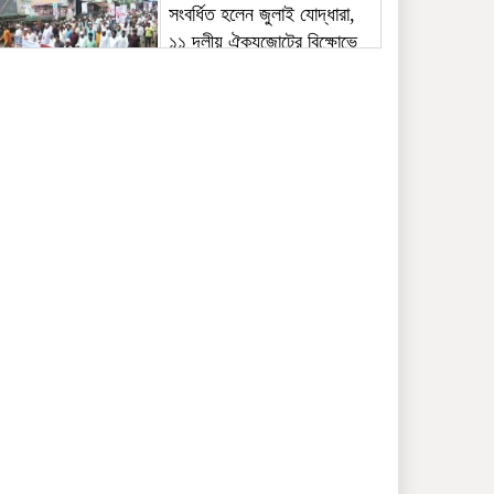
সংবর্ধিত হলেন জুলাই যোদ্ধারা,
১১ দলীয় ঐক্যজোটের বিক্ষোভে
ন্যায়বিচারের দাবি
ভূরুঙ্গামারীর ধামেরহাটে ইয়াবাসহ
আটক ব‍্যক্তির ১মাসের কারাদন্ড
জুলাই গণঅভ্যুত্থানের দ্বিতীয়
বর্ষপূর্তিতে ১১ দলীয় ঐক্যের
গণমিছিল ও সমাবেশ
ভূরুঙ্গামারীতে জুলাই
গণঅভ‍্যুত্থান দিবসের আলোচনা
সভা ও পুরুস্কার বিতরণ
দৌলতপুরে পদ্মার পাড় ধসে ২ শিশু
নদীতে নিখোঁজ ১