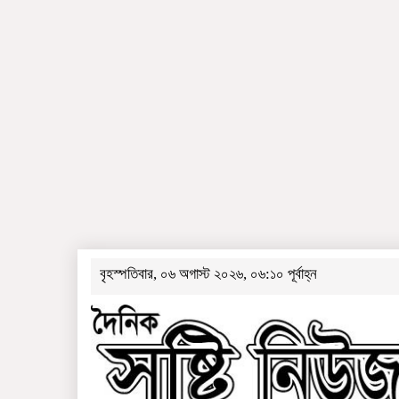
বৃহস্পতিবার, ০৬ অগাস্ট ২০২৬, ০৬:১০ পূর্বাহ্ন