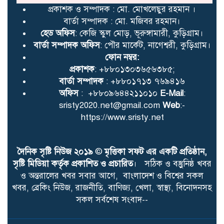
প্রকাশক ও সম্পাদক : মো. মোখলেছুর রহমান ।
বার্তা সম্পাদক : মো. মজিবর রহমান।
হেড অফিস
: কেজি স্কুল মোড়, ভূরুঙ্গামারী, কুড়িগ্রাম।
বার্তা সম্পাদক অফিস
: পৌর মার্কেট, নাগেশ্বরী, কুড়িগ্রাম।
ফোন নম্বর:
প্রকাশক
: +৮৮০১৩০৩৬৫৬৩৮৫;
বার্তা সম্পাদক
: +৮৮০১৭১৩ ৭৬৯৪১৬
অফিস
: +৮৮০৯৬৪৪২১১০১০
E-Mail
:
sristy2020.net@gmail.com
Web
:-
https://www.sristy.net
দৈনিক সৃষ্টি নিউজ ২০১৯
©
মৃত্তিকা সফট এর একটি প্রতিষ্ঠান,
সৃষ্টি মিডিয়া কর্তৃক প্রকাশিত ও প্রচারিত
। সঠিক ও বস্তুুনিষ্ঠ খবর
ও অন্তরালের খবর সবার আগে, বাংলাদেশ ও বিশ্বের সকল
খবর, ব্রেকিং নিউজ, রাজনীতি, বাণিজ্য, খেলা, স্বাস্থ্য, বিনোদনসহ
সকল সর্বশেষ সংবাদ--