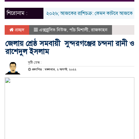
naviga
শিরোনাম :
রবিবার ৯ আগস্ট ২০২৬; আজকের রাশিচক্র: কেমন কাটবে আজকের দিনটি
প্রচ্ছদ
এক্সক্লুসিভ নিউজ
,
পাঁচ মিশালী
,
রাজকাহন
জেলায় শ্রেষ্ঠ সমবায়ী সুন্দরগঞ্জের চন্দনা রানী ও
রাশেদুল ইসলাম
সৃষ্টি ডেস্ক :
প্রকাশিত : মঙ্গলবার, ২ আগস্ট, ২০২২