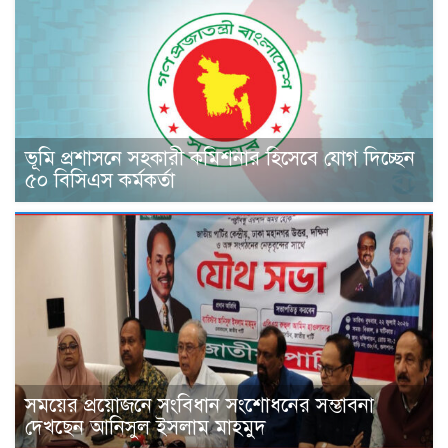
ভূমি প্রশাসনে সহকারী কমিশনার হিসেবে যোগ দিচ্ছেন
৫০ বিসিএস কর্মকর্তা
সময়ের প্রয়োজনে সংবিধান সংশোধনের সম্ভাবনা
দেখছেন আনিসুল ইসলাম মাহমুদ