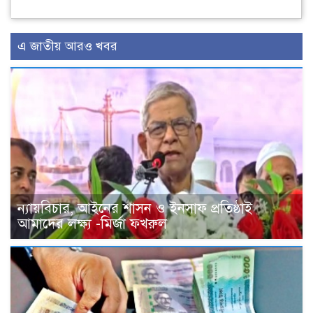
এ জাতীয় আরও খবর
ন্যায়বিচার, আইনের শাসন ও ইনসাফ প্রতিষ্ঠাই
আমাদের লক্ষ্য -মির্জা ফখরুল