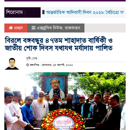
naviga
শিরোনাম :
আন্তর্জাতিক আদিবাসী দিবস ২০২৬: বৈচিত্র্যে সমৃদ্ধ বাংলা
প্রচ্ছদ
এক্সক্লুসিভ নিউজ
,
রাজকাহন
বিরলে বঙ্গবন্ধুর ৪৭তম শাহাদাত বার্ষিকী ও
জাতীয় শোক দিবস যথাযথ মর্যাদায় পালিত
সৃষ্টি ডেস্ক :
প্রকাশিত : সোমবার, ১৫ আগস্ট, ২০২২