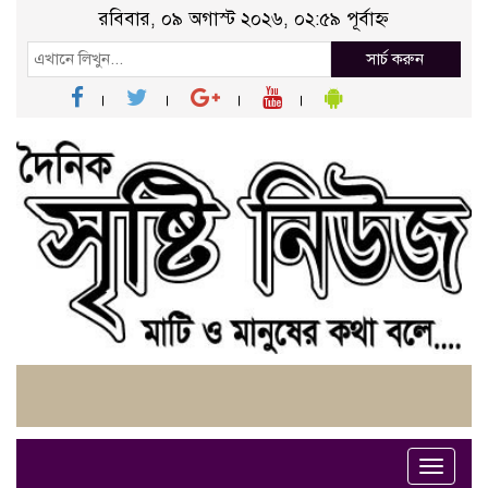
রবিবার, ০৯ অগাস্ট ২০২৬, ০২:৫৯ পূর্বাহ্ন
সার্চ করুন
Toggle